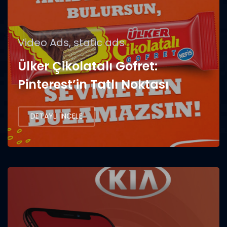
Video Ads, static ads
Ülker Çikolatalı Gofret:
Pinterest’in Tatlı Noktası
DETAYLI İNCELE