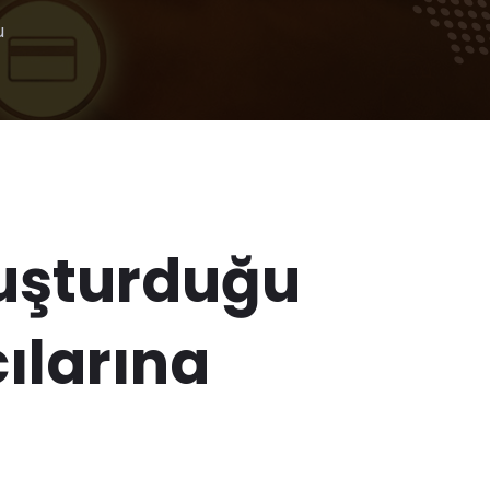
u
oluşturduğu
ılarına