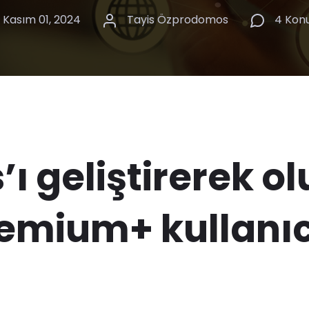
Kasım 01, 2024
Tayis Özprodomos
4 Kon
s’ı geliştirerek 
remium+ kullanıc