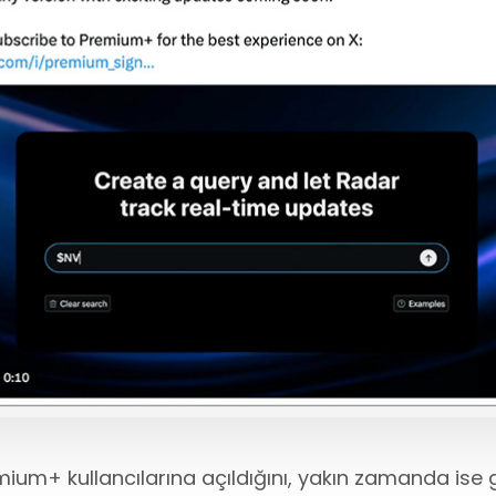
emium+ kullancılarına açıldığını, yakın zamanda ise