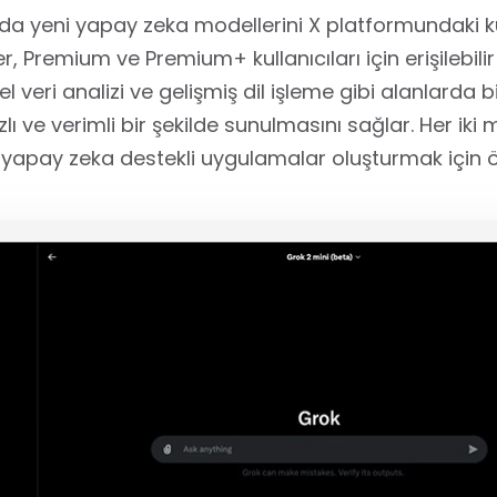
da yeni yapay zeka modellerini X platformundaki ku
 Premium ve Premium+ kullanıcıları için erişilebili
veri analizi ve gelişmiş dil işleme gibi alanlarda 
lı ve verimli bir şekilde sunulmasını sağlar. Her iki 
yapay zeka destekli uygulamalar oluşturmak için ö