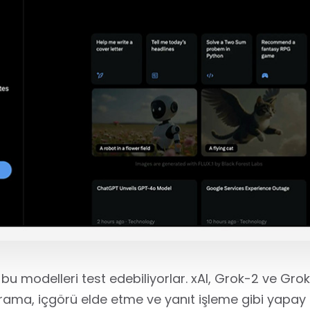
n bu modelleri test edebiliyorlar. xAI, Grok-2 ve Gr
ama, içgörü elde etme ve yanıt işleme gibi yapay ze