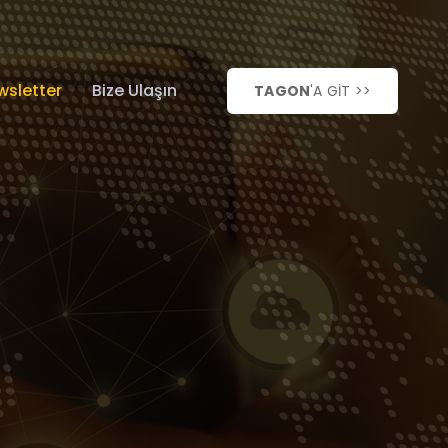
wsletter
Bize Ulaşın
TAGON
'A GİT >>