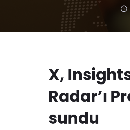
X, Insight
Radar’ı P
sundu