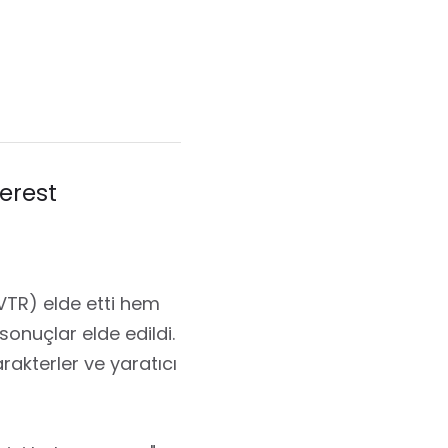
terest
VTR) elde etti hem
sonuçlar elde edildi.
arakterler ve yaratıcı