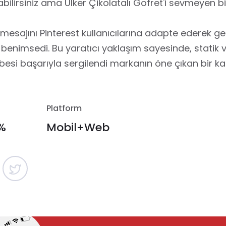
bilirsiniz ama Ülker Çikolatalı Gofret'i sevmeyen bi
esajını Pinterest kullanıcılarına adapte ederek geli
m benimsedi. Bu yaratıcı yaklaşım sayesinde, statik 
azibesi başarıyla sergilendi markanın öne çıkan bir 
Platform
%
Mobil+Web