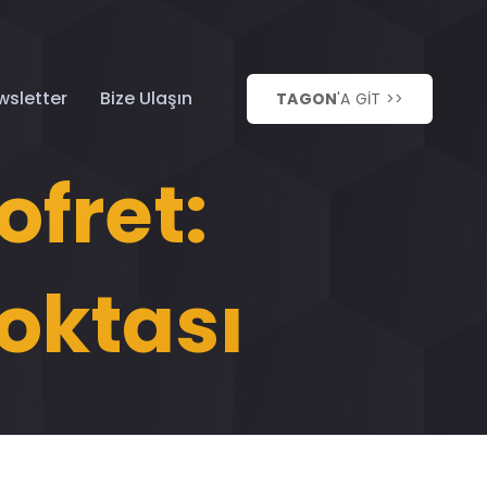
wsletter
Bize Ulaşın
TAGON
'A GİT >>
ofret:
Noktası