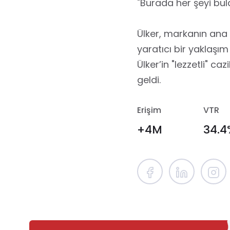
"Burada her şeyi bula
Ülker, markanın ana m
yaratıcı bir yaklaşı
Ülker’in "lezzetli" c
geldi.
Erişim
VTR
+4M
34.4