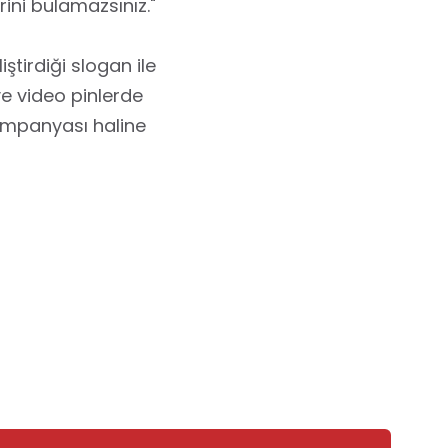
rini bulamazsınız."
ştirdiği slogan ile
ve video pinlerde
kampanyası haline